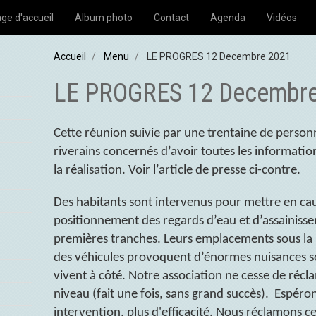
ge d'accueil
Album photo
Contact
Agenda
Vidéos
Accueil
Menu
LE PROGRES 12 Decembre 2021
LE PROGRES 12 Decembr
Cette réunion suivie par une trentaine de person
riverains concernés d’avoir toutes les information
la réalisation. Voir l’article de presse ci-contre.
Des habitants sont intervenus pour mettre en cau
positionnement des regards d’eau et d’assainisse
premières tranches. Leurs emplacements sous l
des véhicules provoquent d’énormes nuisances s
vivent à côté. Notre association ne cesse de récl
niveau (fait une fois, sans grand succès). Espéro
intervention, plus d'efficacité. Nous réclamons c