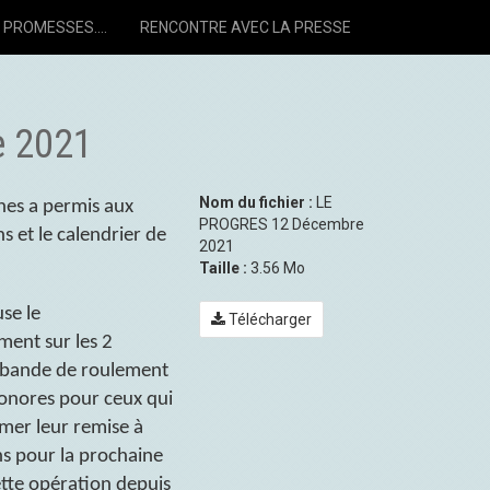
PROMESSES....
RENCONTRE AVEC LA PRESSE
e 2021
Nom du fichier :
LE
nes a permis aux
PROGRES 12 Décembre
s et le calendrier de
2021
Taille :
3.56 Mo
se le
Télécharger
ment sur les 2
a bande de roulement
onores pour ceux qui
amer leur remise à
ns pour la prochaine
ette opération depuis