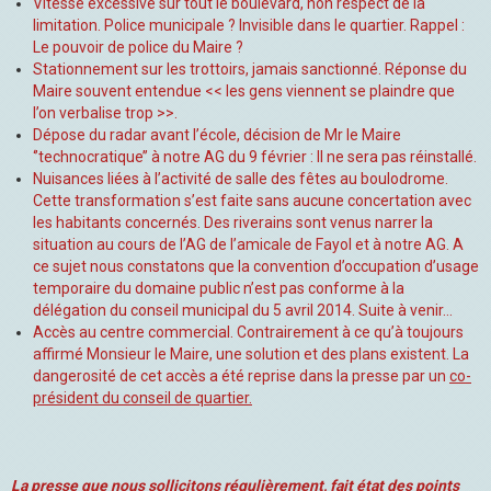
Vitesse excessive sur tout le boulevard, non respect de la
limitation. Police municipale ? Invisible dans le quartier. Rappel :
Le pouvoir de police du Maire ?
Stationnement sur les trottoirs, jamais sanctionné. Réponse du
Maire souvent entendue << les gens viennent se plaindre que
l’on verbalise trop >>.
Dépose du radar avant l’école, décision de Mr le Maire
‘’technocratique’’ à notre AG du 9 février : Il ne sera pas réinstallé.
Nuisances liées à l’activité de salle des fêtes au boulodrome.
Cette transformation s’est faite sans aucune concertation avec
les habitants concernés. Des riverains sont venus narrer la
situation au cours de l’AG de l’amicale de Fayol et à notre AG. A
ce sujet nous constatons que la convention d’occupation d’usage
temporaire du domaine public n’est pas conforme à la
délégation du conseil municipal du 5 avril 2014. Suite à venir…
Accès au centre commercial. Contrairement à ce qu’à toujours
affirmé Monsieur le Maire, une solution et des plans existent. La
dangerosité de cet accès a été reprise dans la presse par un
co-
président du conseil de quartier.
La presse que nous sollicitons régulièrement, fait état des points