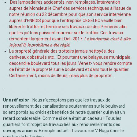
Des lampadaires accidentés, non remplacés. Intervention
auprès de Monsieur le Chef des services techniques à l’issue de
notre réunion du 22 décembre pour que son service intervienne
auprès d’ENEDIS pour que l’entreprise CEGELEC veuille bien
libérer le trottoir et termine ses travaux rue des Perrières afin
que les piétons puissent marcher sur le trottoir. Ces travaux
remontent largement avant Oct. 2017.
Le lendemain c'est-à-dire
le jeudi 8, le problème a été réglé
.
La propreté générale des trottoirs jamais nettoyés, des
caniveaux obstrués etc.…Et pourtant une balayeuse municipale
descend le boulevard tous les jours. Venez- vous rendre compte
de l’état de la propreté sur le boulevard et dans tout le quartier.
Certainement, moins de fleurs, mais plus de propreté…
.
Une réflexion
: Nous n’acceptons pas que les travaux de
renouvellement des canalisations souterraines sur le boulevard
soient portés au crédit et bénéfice de notre quartier qui avait un
retard considérable. Comme si cela était un cadeau !! Tous les
quartiers font l’objet de travaux liés aux renouvellements des
ouvrages anciens. Exemple actuel : Travaux rue V. Hugo dans le
quartier de la Tardive
.