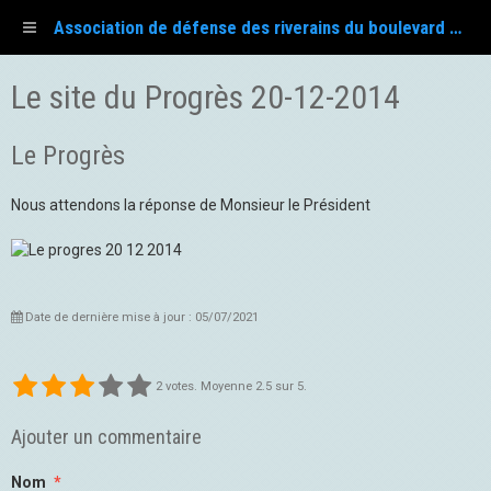
Association de défense des riverains du boulevard Fayol
Le site du Progrès 20-12-2014
Le Progrès
Nous attendons la réponse de Monsieur le Président
Date de dernière mise à jour : 05/07/2021
2
votes. Moyenne
2.5
sur 5.
Ajouter un commentaire
Nom