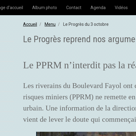
ge d'accueil
Album photo
Contact
Agenda
Vidéos
Accueil
Menu
Le Progrès du 3 octobre
Le Progrès reprend nos argume
Le PPRM n’interdit pas la réa
Les riverains du Boulevard Fayol ont c
risques miniers (PPRM) ne remette en 
urbain. Une information de la directio
vient de lever le doute qui commençait 