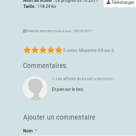
Nom du fichier :
Le progres 03 10 2017
Télécharger
Taille :
118.24 Ko
Date de dernière mise à jour : 03/10/2017
5
votes. Moyenne
4.8
sur 5.
Commentaires
1. Les affolés du bocal
Le 03/10/2017
Et pan sur le bec
Ajouter un commentaire
T
Nom