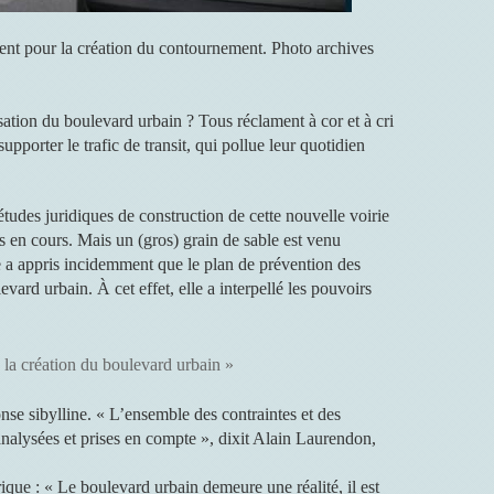
tent pour la création du contournement. Photo archives
lisation du boulevard urbain ? Tous réclament à cor et à cri
supporter le trafic de transit, qui pollue leur quotidien
tudes juridiques de construction de cette nouvelle voirie
rs en cours. Mais un (gros) grain de sable est venu
le a appris incidemment que le plan de prévention des
vard urbain. À cet effet, elle a interpellé les pouvoirs
la création du boulevard urbain »
nse sibylline. « L’ensemble des contraintes et des
analysées et prises en compte », dixit Alain Laurendon,
ique : « Le boulevard urbain demeure une réalité, il est