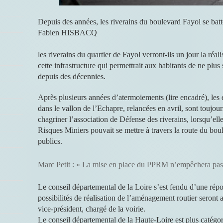
Depuis des années, les riverains du boulevard Fayol se bat
Fabien HISBACQ
les riverains du quartier de Fayol verront-ils un jour la réa
cette infrastructure qui permettrait aux habitants de ne plus 
depuis des décennies.
Après plusieurs années d’atermoiements (lire encadré), les é
dans le vallon de l’Echapre, relancées en avril, sont toujou
chagriner l’association de Défense des riverains, lorsqu’el
Risques Miniers pouvait se mettre à travers la route du boule
publics.
Marc Petit : « La mise en place du PPRM n’empêchera pas 
Le conseil départemental de la Loire s’est fendu d’une répo
possibilités de réalisation de l’aménagement routier seront 
vice-président, chargé de la voirie.
Le conseil départemental de la Haute-Loire est plus catégor